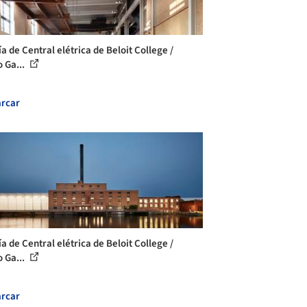
a de Central elétrica de Beloit College /
o Ga...
rcar
a de Central elétrica de Beloit College /
o Ga...
rcar