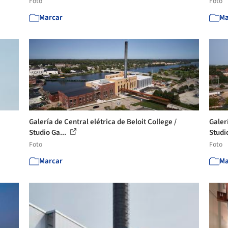
Foto
Foto
Marcar
Ma
Galería de Central elétrica de Beloit College /
Galerí
Studio Ga...
Studi
Foto
Foto
Marcar
Ma