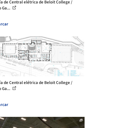
a de Central elétrica de Beloit College /
o Ga...
rcar
a de Central elétrica de Beloit College /
o Ga...
rcar