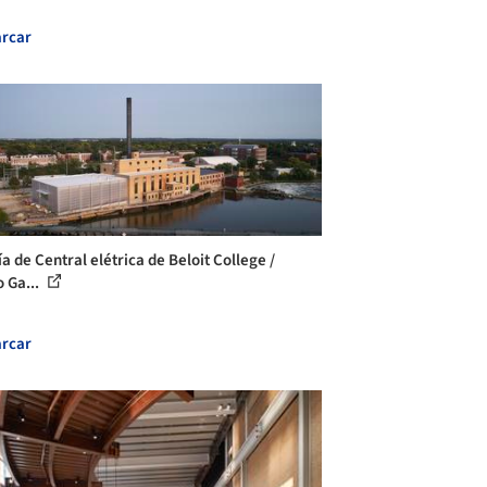
rcar
a de Central elétrica de Beloit College /
o Ga...
rcar