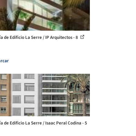
a de Edificio La Serre / IP Arquitectos - 8
rcar
a de Edificio La Serre / Isaac Peral Codina - 5