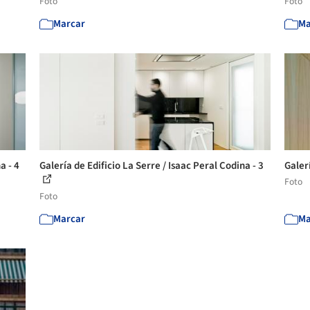
Foto
Foto
Marcar
Ma
a - 4
Galería de Edificio La Serre / Isaac Peral Codina - 3
Galerí
Foto
Foto
Marcar
Ma