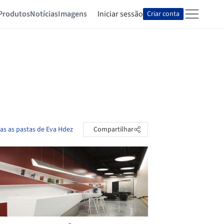
Produtos
Notícias
Imagens
Iniciar sessão
Criar conta
as as pastas de Eva Hdez
Compartilhar