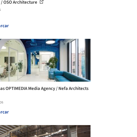
 / OSO Architecture
s
rcar
nas OPTIMEDIA Media Agency / Nefa Architects
os
rcar