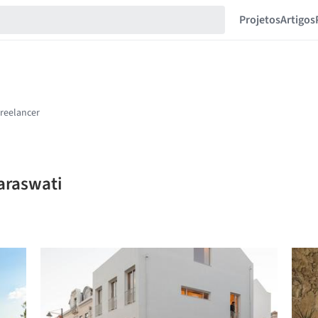
Projetos
Artigos
Saraswati