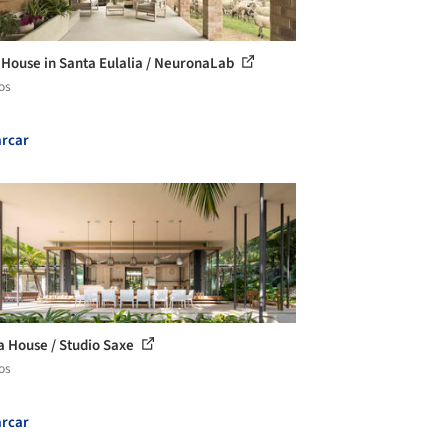
 House in Santa Eulalia / NeuronaLab
os
rcar
a House / Studio Saxe
os
rcar