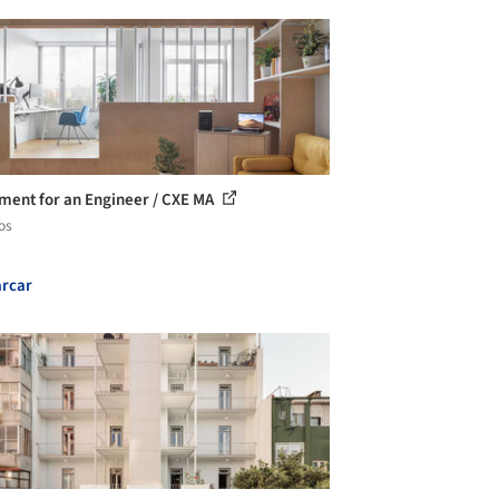
ment for an Engineer / CXE MA
os
rcar