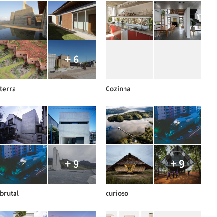
+ 6
terra
Cozinha
+ 9
+ 9
brutal
curioso