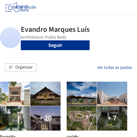
Iniciar sessão
Seguir
Organizar
Ver todas as pastas
+ 20
+ 7
favorita
saúde