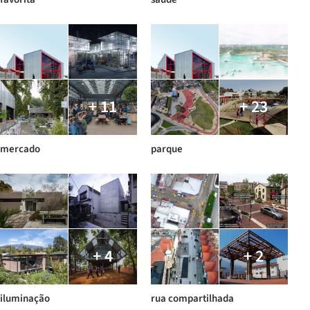
+ 11
+ 23
mercado
parque
+ 4
+ 2
iluminação
rua compartilhada