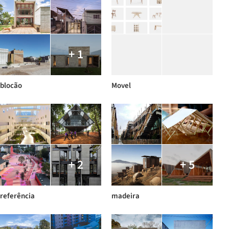
+ 1
blocão
Movel
+ 2
+ 5
referência
madeira