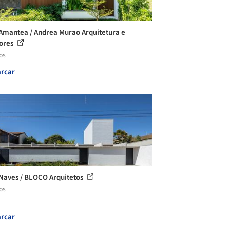
Amantea / Andrea Murao Arquitetura e
iores
os
rcar
Naves / BLOCO Arquitetos
os
rcar