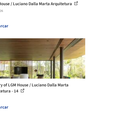
ouse / Luciano Dalla Marta Arquitetura
os
rcar
ry of LGM House / Luciano Dalla Marta
tetura - 14
rcar