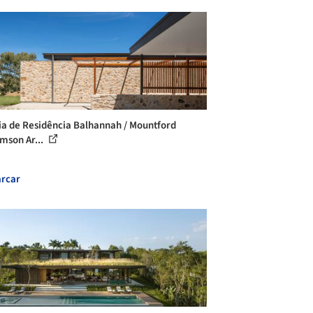
ia de Residência Balhannah / Mountford
amson Ar...
rcar