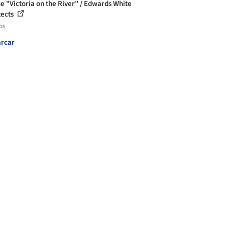
e "Victoria on the River" / Edwards White
tects
os
rcar