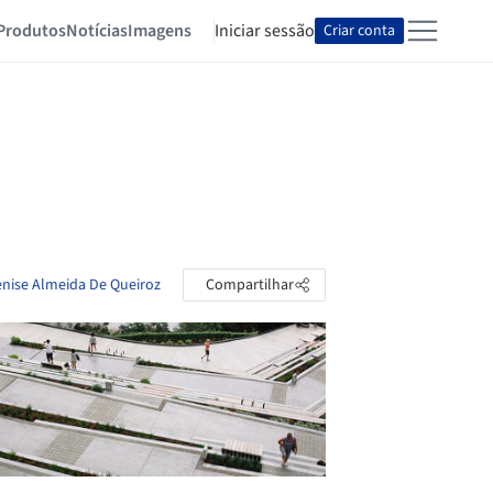
Produtos
Notícias
Imagens
Iniciar sessão
Criar conta
Renise Almeida De Queiroz
Compartilhar