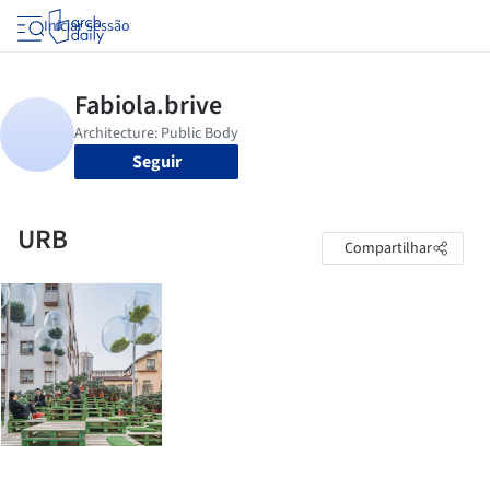
Iniciar sessão
Seguir
URB
Compartilhar