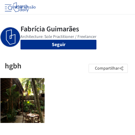
Iniciar sessão
Seguir
hgbh
Compartilhar