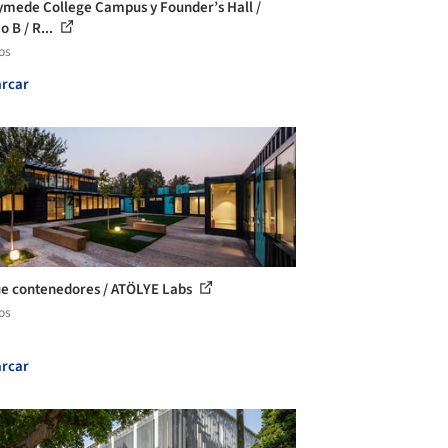
mede College Campus y Founder’s Hall /
o B / R...
os
rcar
e contenedores / ATÖLYE Labs
os
rcar