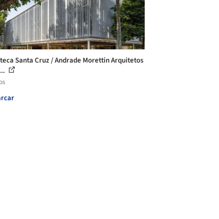
oteca Santa Cruz / Andrade Morettin Arquitetos
...
os
rcar