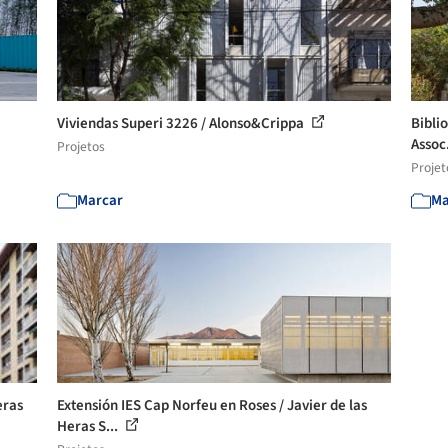
Viviendas Superi 3226 / Alonso&Crippa
Bibli
Assoc
Projetos
Projet
Marcar
Ma
eras
Extensión IES Cap Norfeu en Roses / Javier de las
Heras S...