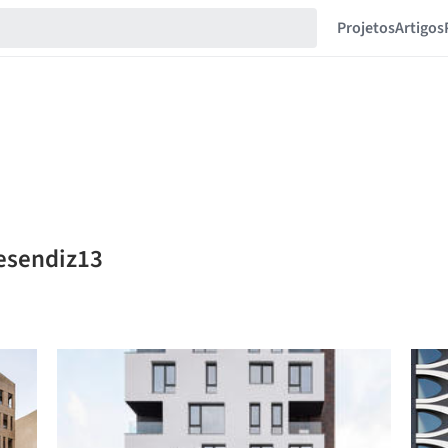
Projetos
Artigos
resendiz13