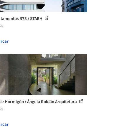
tamentos B73 / STARH
os
rcar
de Hormigón / Ângela Roldão Arquitetura
os
rcar