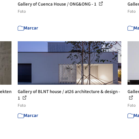
Gallery of Cuenca House / ONG&ONG - 1
Galle
Foto
Foto
Marcar
Ma
tekten
Gallery of BLNT house / at26 architecture & design -
Galler
1
Foto
Foto
Marcar
Ma