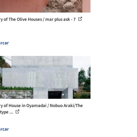
ry of The Olive Houses / mar plus ask - 7
rcar
ry of House in Oyamadai / Nobuo Araki/The
type ...
rcar