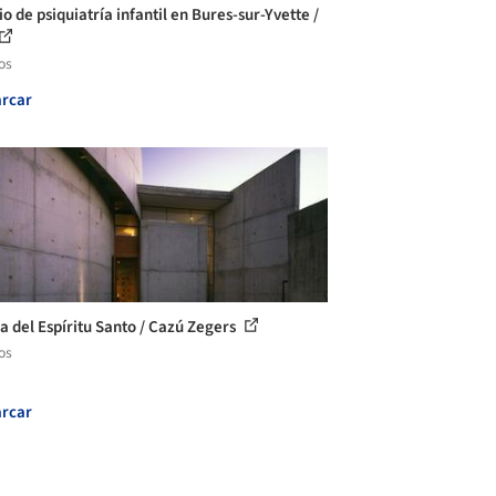
io de psiquiatría infantil en Bures-sur-Yvette /
os
rcar
la del Espíritu Santo / Cazú Zegers
os
rcar