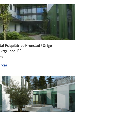
tal Psiquiátrico Kronstad / Origo
ektgruppe
os
rcar