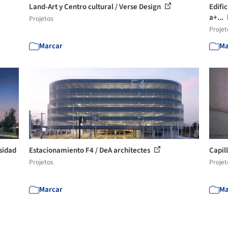
Land-Art y Centro cultural / Verse Design
Edific
a+...
Projetos
Projet
Marcar
Ma
sidad
Estacionamiento F4 / DeA architectes
Capil
Projetos
Projet
Marcar
Ma