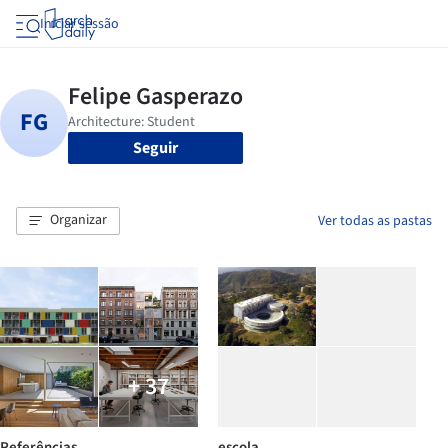
Iniciar sessão
Seguir
Organizar
Ver todas as pastas
+ 37
Referências
escola