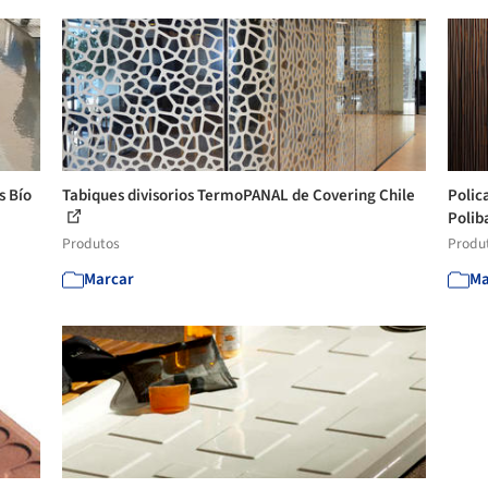
s Bío
Tabiques divisorios TermoPANAL de Covering Chile
Polic
Polib
Produtos
Produ
Marcar
Ma