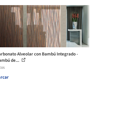
arbonato Alveolar con Bambú Integrado -
ambú de...
tos
rcar