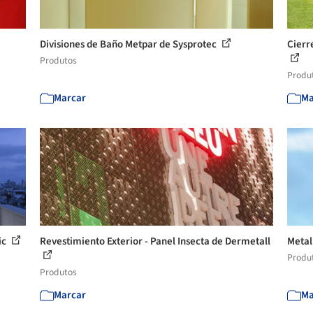
Divisiones de Baño Metpar de Sysprotec
Cierr
Produtos
Produ
Marcar
Ma
ic
Revestimiento Exterior - Panel Insecta de Dermetall
Metal
Produ
Produtos
Marcar
Ma