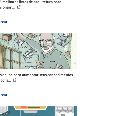
6 melhores livros de arquitetura para
sionais ...
s
rcar
s online para aumentar seus conhecimentos
 cons...
s
rcar