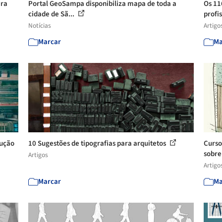
ara
Portal GeoSampa disponibiliza mapa de toda a
Os 11
cidade de Sã...
profis
Notícias
Artigo
Marcar
Ma
lução
10 Sugestões de tipografias para arquitetos
Curso
sobre
Artigos
Artigo
Marcar
Ma