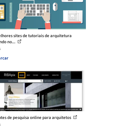
lhores sites de tutoriais de arquitetura
ndo no...
s
rcar
ntes de pesquisa online para arquitetos
s