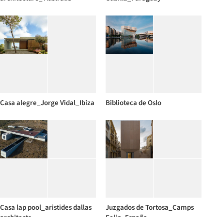
Casa alegre_Jorge Vidal_Ibiza
Biblioteca de Oslo
Casa lap pool_aristides dallas
Juzgados de Tortosa_Camps