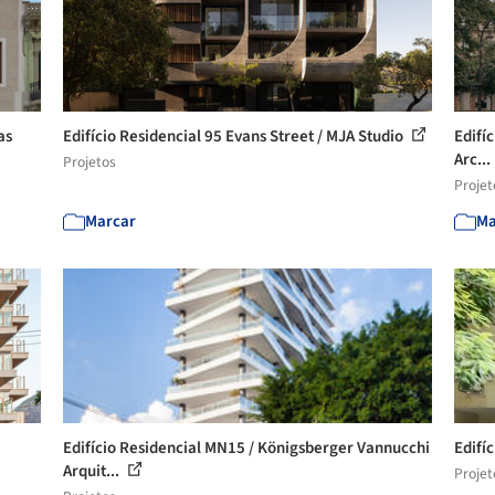
as
Edifício Residencial 95 Evans Street / MJA Studio
Edifí
Arc...
Projetos
Projet
Marcar
Ma
Edifício Residencial MN15 / Königsberger Vannucchi
Edifí
Arquit...
Projet