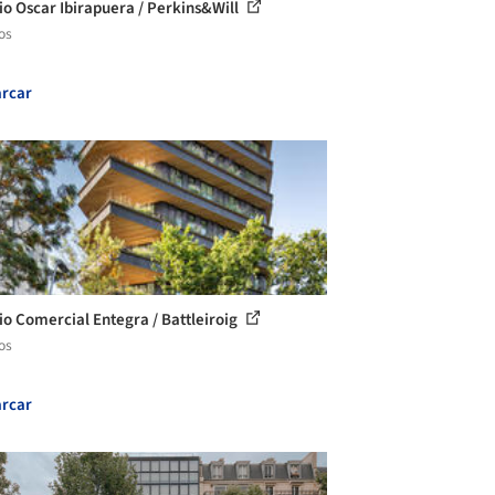
cio Oscar Ibirapuera / Perkins&Will
os
rcar
cio Comercial Entegra / Battleiroig
os
rcar