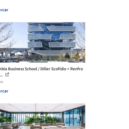
rcar
bia Business School / Diller Scofidio + Renfro
...
os
rcar