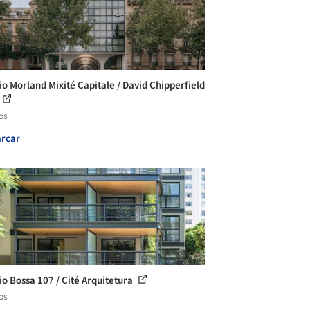
cio Morland Mixité Capitale / David Chipperfield
os
rcar
cio Bossa 107 / Cité Arquitetura
os