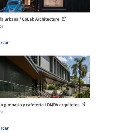
a urbana / CoLab Architecture
os
rcar
o gimnasio y cafetería / DMDV arquitetos
os
rcar