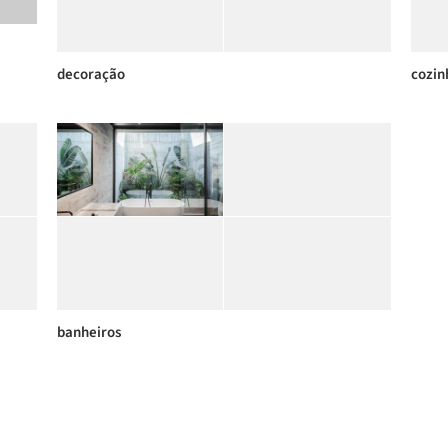
decoração
cozin
banheiros