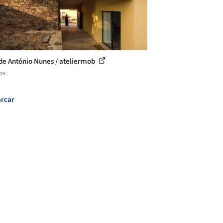
de António Nunes / ateliermob
os
rcar