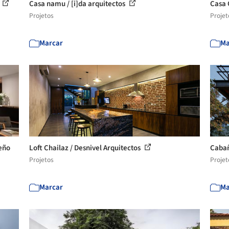
Casa namu / [i]da arquitectos
Casa 
Projetos
Projet
Marcar
Ma
seño
Loft Chailaz / Desnivel Arquitectos
Cabañ
Projetos
Projet
Marcar
Ma