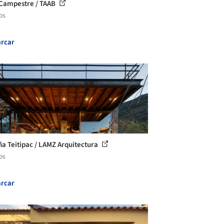
Campestre / TAAB
os
rcar
a Teitipac / LAMZ Arquitectura
os
rcar