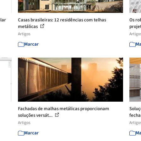
lar
Casas brasileiras: 12 residências com telhas
Os ro
metálicas
projet
Artigos
Artigo
Marcar
Ma
Fachadas de malhas metálicas proporcionam
Soluç
soluções versát...
fecha
Artigos
Artigo
Marcar
Ma