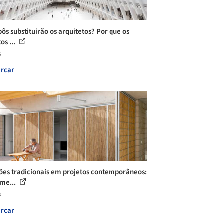
bôs substituirão os arquitetos? Por que os
os ...
s
rcar
ões tradicionais em projetos contemporâneos:
me...
s
rcar