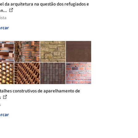
el da arquitetura na questão dos refugiados e
n...
ista
rcar
talhes construtivos de aparelhamento de
s
s
rcar