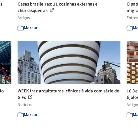
is
Casas brasileiras: 11 cozinhas externas e
O pap
churrasqueiras
migra
Artigos
Entrev
Marcar
Ma
ão
WEEK traz arquiteturas icônicas à vida com série de
16 De
GIFs
tijolo
Notícias
Artigo
Marcar
Ma