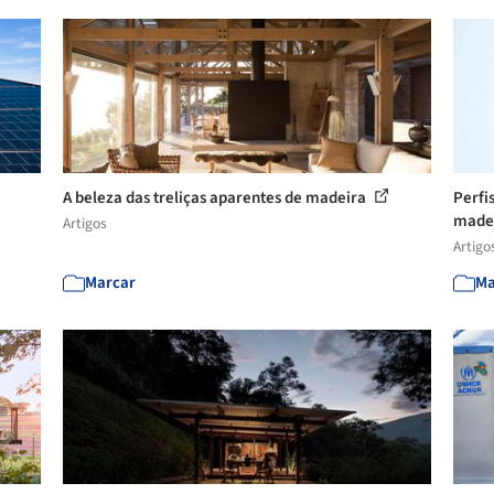
A beleza das treliças aparentes de madeira
Perfi
madei
Artigos
Artigo
Marcar
Ma