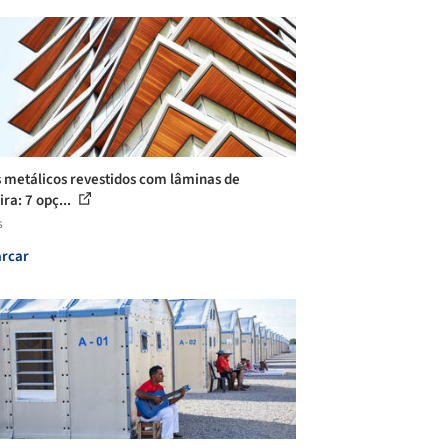
s metálicos revestidos com lâminas de
ra: 7 opç...
s
rcar