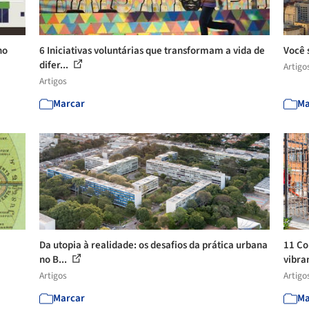
no
6 Iniciativas voluntárias que transformam a vida de
Você 
difer...
Artigo
Artigos
Marcar
Ma
Da utopia à realidade: os desafios da prática urbana
11 Co
no B...
vibra
Artigos
Artigo
Marcar
Ma