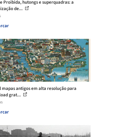
e Proibida, hutongs e superquadras: a
ização de...
s
rcar
l mapas antigos em alta resolução para
oad grat...
as
rcar