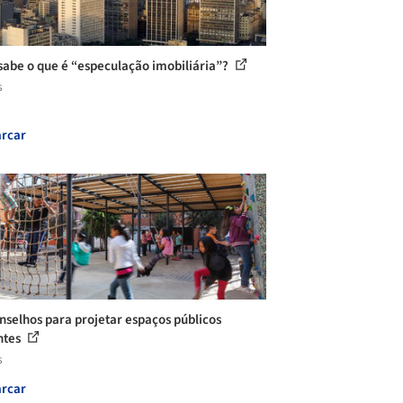
sabe o que é “especulação imobiliária”?
s
rcar
nselhos para projetar espaços públicos
ntes
s
rcar