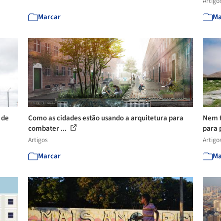
Artigo
Marcar
Ma
 de
Como as cidades estão usando a arquitetura para
Nem t
combater ...
para p
Artigos
Artigo
Marcar
Ma