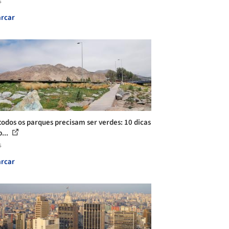
s
rcar
odos os parques precisam ser verdes: 10 dicas
...
s
rcar