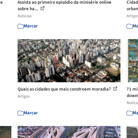
 e
Assista ao primeiro episódio da minisérie online
Cidad
sobre ha...
urban
Notícias
Artigo
Marcar
Ma
0
Quais as cidades que mais constroem moradia?
71 mi
downl
Artigos
Notíci
Marcar
Ma