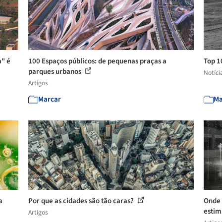
a" é
100 Espaços públicos: de pequenas praças a
Top 1
parques urbanos
Notíci
Artigos
Marcar
Ma
a
Por que as cidades são tão caras?
Onde 
estim
Artigos