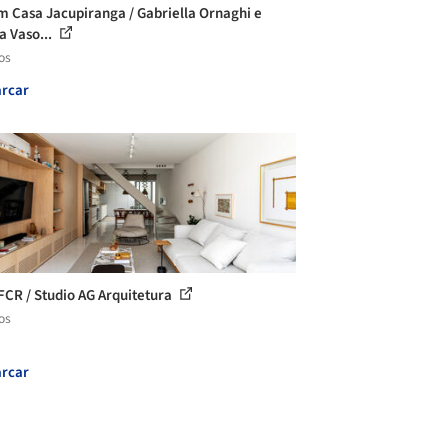
m Casa Jacupiranga / Gabriella Ornaghi e
a Vaso...
os
rcar
FCR / Studio AG Arquitetura
os
rcar