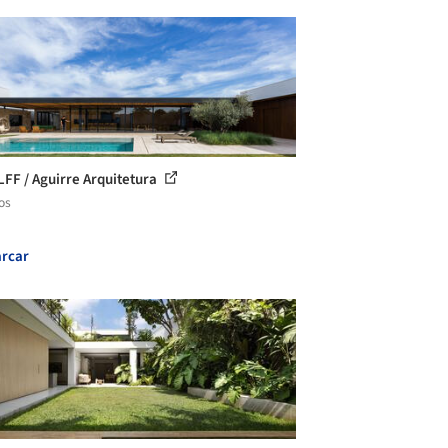
LFF / Aguirre Arquitetura
os
rcar