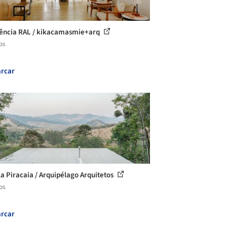
ência RAL / kikacamasmie+arq
os
rcar
la Piracaia / Arquipélago Arquitetos
os
rcar