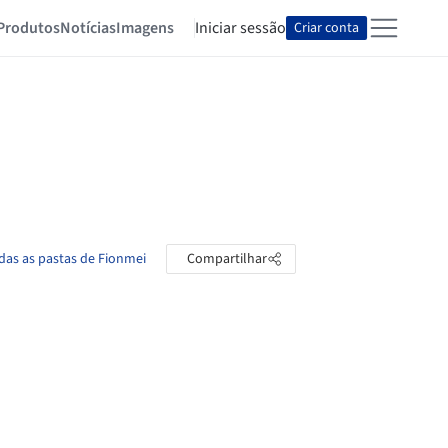
Produtos
Notícias
Imagens
Iniciar sessão
Criar conta
das as pastas de Fionmei
Compartilhar