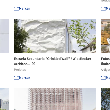
Notíci
Marcar
Ma
Escuela Secundaria "Crinkled Wall" / Wiesflecker
Fotos
Architec...
límite
Projetos
Artigo
Marcar
Ma