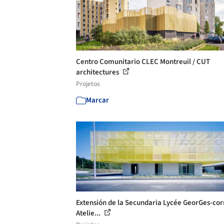
Centro Comunitario CLEC Montreuil / CUT
architectures
Projetos
Marcar
Extensión de la Secundaria Lycée GeorGes-cor
Atelie...