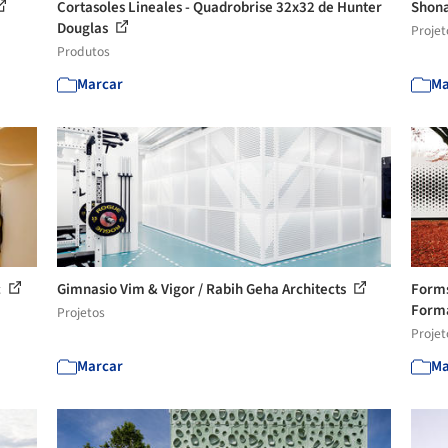
Cortasoles Lineales - Quadrobrise 32x32 de Hunter
Shona
Douglas
Projet
Produtos
Marcar
Ma
c
Gimnasio Vim & Vigor / Rabih Geha Architects
Forms
Format
Projetos
Projet
Marcar
Ma