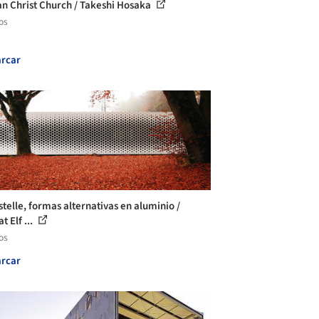
n Christ Church / Takeshi Hosaka
os
rcar
telle, formas alternativas en aluminio /
 Elf ...
os
rcar