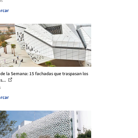
as
rcar
 de la Semana: 15 fachadas que traspasan los
s...
s
rcar