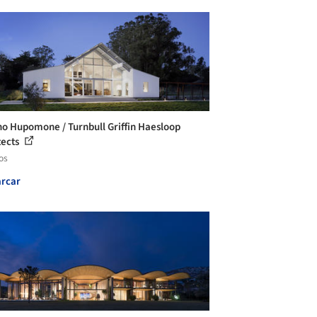
o Hupomone / Turnbull Griffin Haesloop
tects
os
rcar