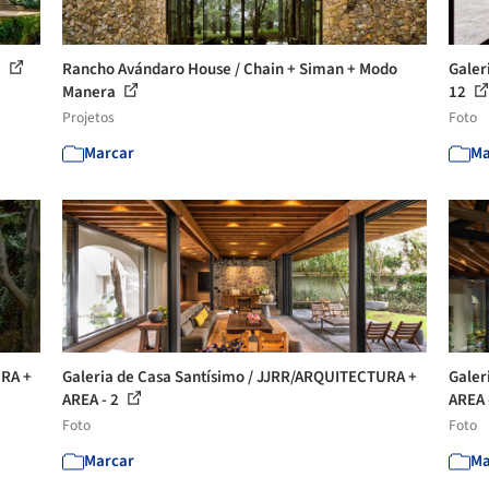
a
Rancho Avándaro House / Chain + Siman + Modo
Galer
Manera
12
Projetos
Foto
Marcar
Ma
URA +
Galeria de Casa Santísimo / JJRR/ARQUITECTURA +
Galer
AREA - 2
AREA 
Foto
Foto
Marcar
Ma