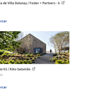
a de Villa Dolunay / Foster + Partners - 6
rcar
to 03 / Kiko Salomão
os
rcar