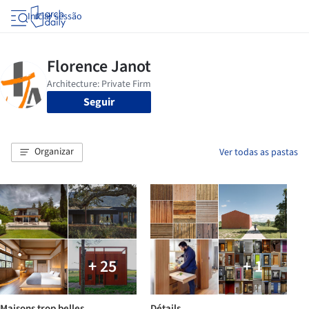
Iniciar sessão
Seguir
Organizar
Ver todas as pastas
+ 25
+ 1
Maisons trop belles
Détails