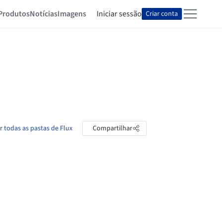
Produtos
Notícias
Imagens
Iniciar sessão
Criar conta
r todas as pastas de Flux
Compartilhar