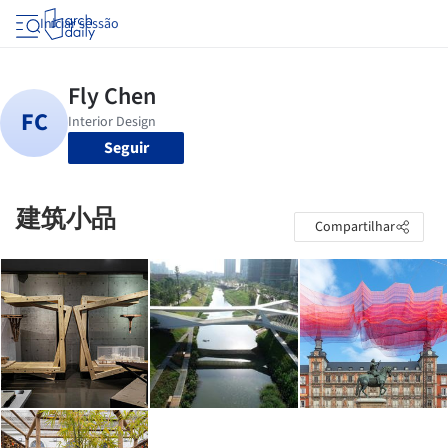
Iniciar sessão
Seguir
建筑小品
Compartilhar