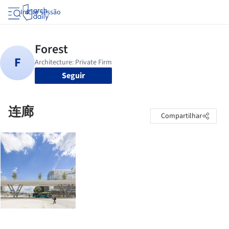
Iniciar sessão
Seguir
连廊
Compartilhar