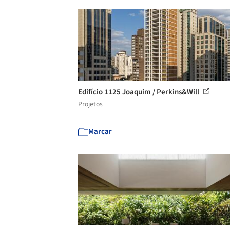
Edifício 1125 Joaquim / Perkins&Will
Projetos
Marcar