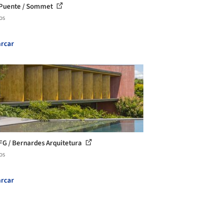
Puente / Sommet
os
rcar
FG / Bernardes Arquitetura
os
rcar