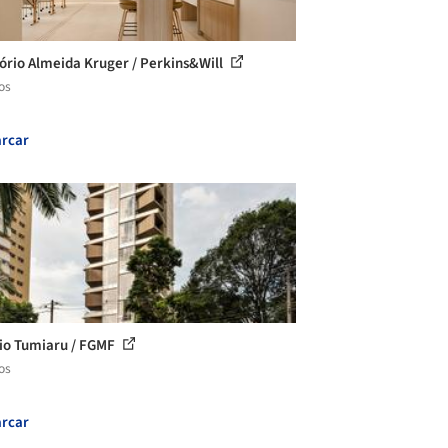
tório Almeida Kruger / Perkins&Will
os
rcar
cio Tumiaru / FGMF
os
rcar