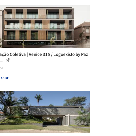
ação Coletiva | Venice 315 / Logoexisto by Paz
...
os
rcar