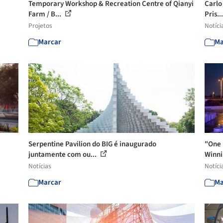
Temporary Workshop & Recreation Centre of Qianyi
Carlo
Farm / B...
Pris..
Projetos
Notíci
Marcar
Ma
Serpentine Pavilion do BIG é inaugurado
"One 
juntamente com ou...
Winn
Notícias
Notíci
Marcar
Ma