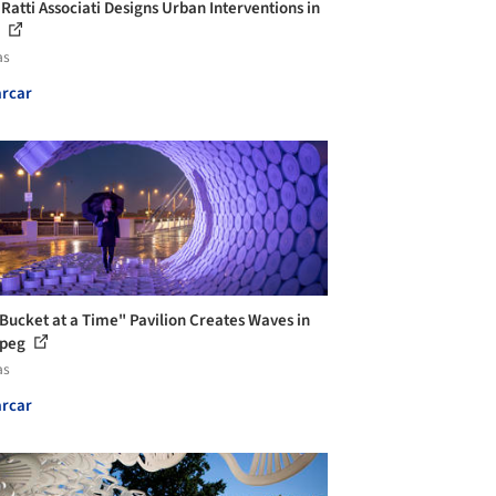
 Ratti Associati Designs Urban Interventions in
.
as
rcar
Bucket at a Time" Pavilion Creates Waves in
ipeg
as
rcar