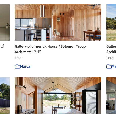
Gallery of Limerick House / Solomon Troup
Galle
Architects - 7
Archit
Foto
Foto
Marcar
Ma