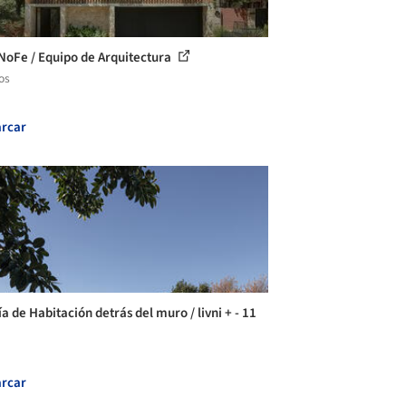
NoFe / Equipo de Arquitectura
os
rcar
a de Habitación detrás del muro / livni + - 11
rcar