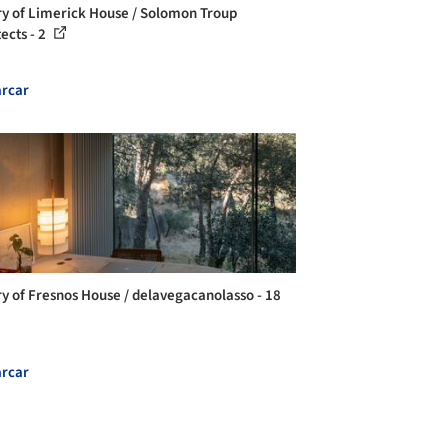
ry of Limerick House / Solomon Troup
ects - 2
rcar
ry of Fresnos House / delavegacanolasso - 18
rcar