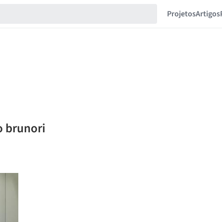
Projetos
Artigos
o brunori