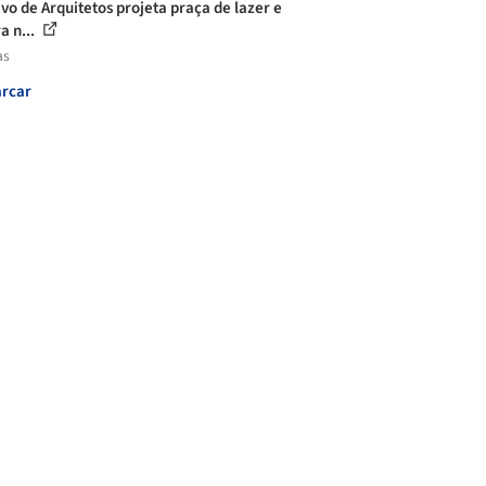
ivo de Arquitetos projeta praça de lazer e
a n...
as
rcar