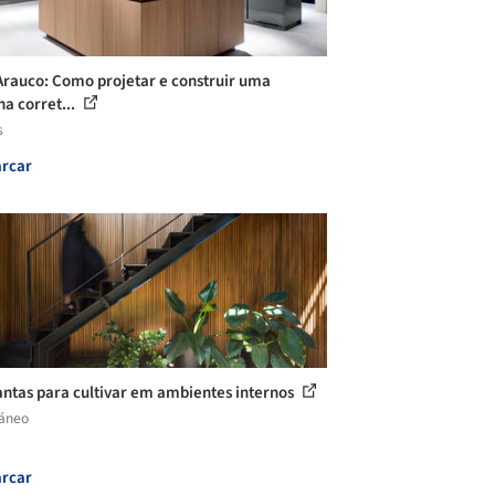
Arauco: Como projetar e construir uma
ha corret...
s
rcar
antas para cultivar em ambientes internos
láneo
rcar