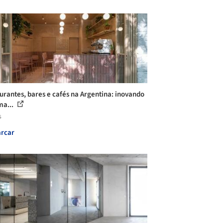
urantes, bares e cafés na Argentina: inovando
a...
s
rcar