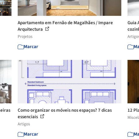
Apartamento em Fernão de Magalhães / Impare
Guia 
Arquitectura
cozin
Projetos
Artigo
Marcar
Ma
leiras
Como organizar os móveis nos espaços? 7 dicas
12 Pl
essenciais
Misce
Artigos
Marcar
Ma