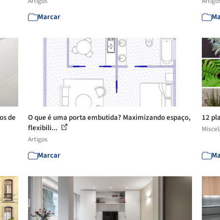
Artigos
Artigo
Marcar
Ma
os de
O que é uma porta embutida? Maximizando espaço,
12 pl
flexibili...
Misce
Artigos
Marcar
Ma