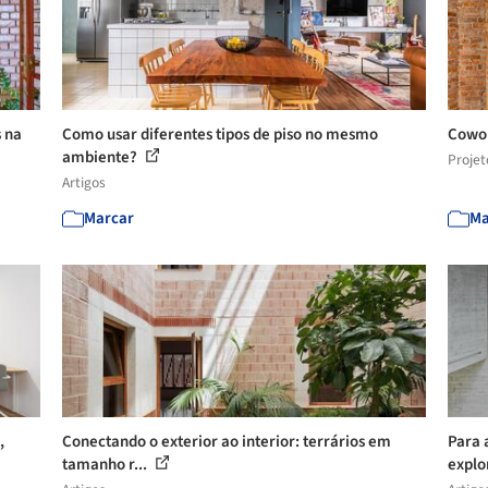
s na
Como usar diferentes tipos de piso no mesmo
Cowor
ambiente?
Projet
Artigos
Marcar
Ma
,
Conectando o exterior ao interior: terrários em
Para 
tamanho r...
explo