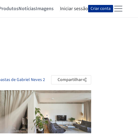
Produtos
Notícias
Imagens
Iniciar sessão
Criar conta
pastas de Gabriel Neves 2
Compartilhar