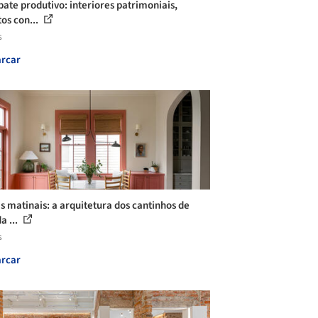
ate produtivo: interiores patrimoniais,
tos con...
s
rcar
is matinais: a arquitetura dos cantinhos de
a ...
s
rcar