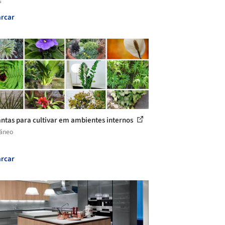
s
rcar
antas para cultivar em ambientes internos
láneo
rcar