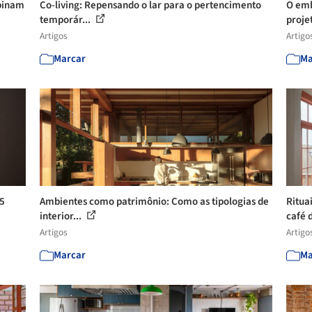
mbinam
Co-living: Repensando o lar para o pertencimento
O emb
temporár...
proje
Artigos
Artigo
Marcar
Ma
 5
Ambientes como patrimônio: Como as tipologias de
Ritua
interior...
café d
Artigos
Artigo
Marcar
Ma