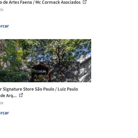
o de Artes Faena / Mc Cormack Asociados
os
rcar
r Signature Store São Paulo / Luiz Paulo
de Arq...
os
rcar