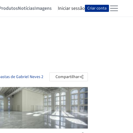
Produtos
Notícias
Imagens
Iniciar sessão
Criar conta
pastas de Gabriel Neves 2
Compartilhar