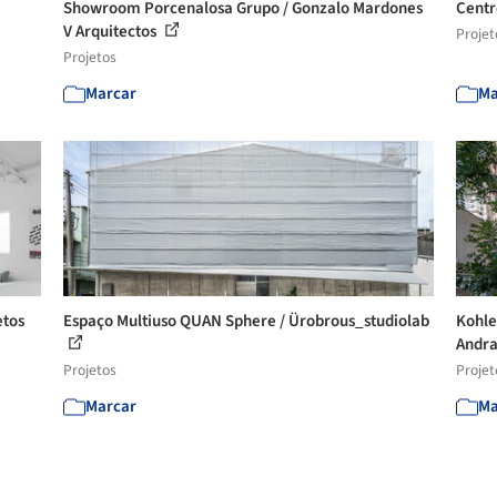
Showroom Porcenalosa Grupo / Gonzalo Mardones
Centr
V Arquitectos
Projet
Projetos
Marcar
Ma
etos
Espaço Multiuso QUAN Sphere / Ürobrous_studiolab
Kohle
Andra
Projetos
Projet
Marcar
Ma