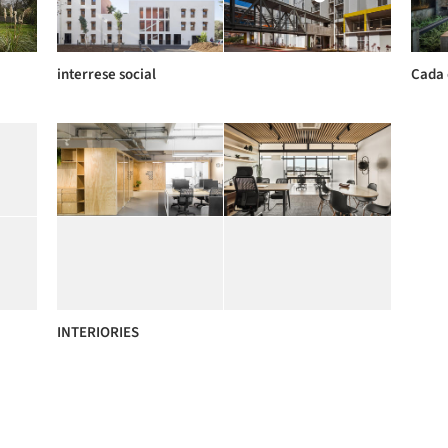
interrese social
Cada 
INTERIORIES