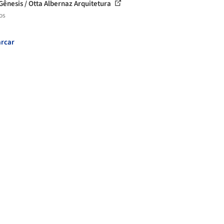
Gênesis / Otta Albernaz Arquitetura
os
rcar