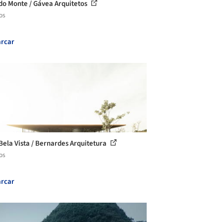
do Monte / Gávea Arquitetos
os
rcar
Bela Vista / Bernardes Arquitetura
os
rcar