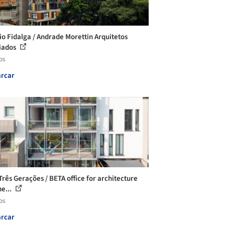
cio Fidalga / Andrade Morettin Arquitetos
iados
os
rcar
Três Gerações / BETA office for architecture
he...
os
rcar