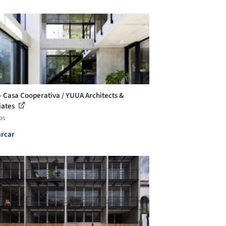
- Casa Cooperativa / YUUA Architects &
iates
os
rcar