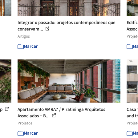
Integrar o passado: projetos contemporâneos que
Edifí
conservam...
Assoc
Artigos
Projet
Marcar
Ma
sp
Apartamento AMRA7 / Piratininga Arquitetos
Casa 
Associados + B...
and t
Projetos
Projet
Marcar
Ma