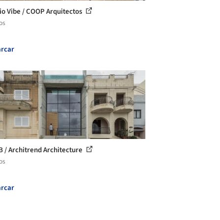
cio Vibe / COOP Arquitectos
os
rcar
B / Architrend Architecture
os
rcar