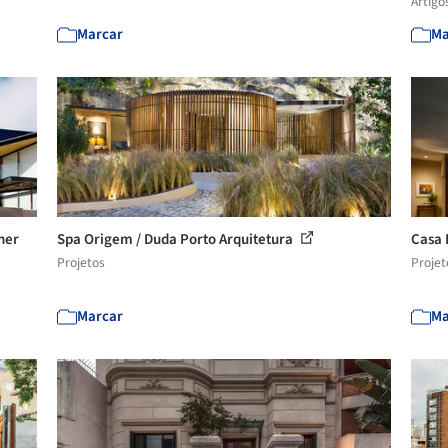
Artigo
Marcar
Ma
xner
Spa Origem / Duda Porto Arquitetura
Casa 
Projetos
Projet
Marcar
Ma