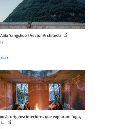
 Alila Yangshuo / Vector Architects
os
rcar
no às origens: interiores que exploram fogo,
t...