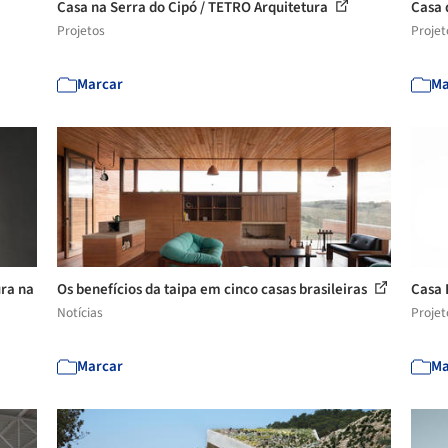
Casa na Serra do Cipó / TETRO Arquitetura
Casa 
Projetos
Projet
Marcar
Ma
ura na
Os benefícios da taipa em cinco casas brasileiras
Casa 
Notícias
Projet
Marcar
Ma