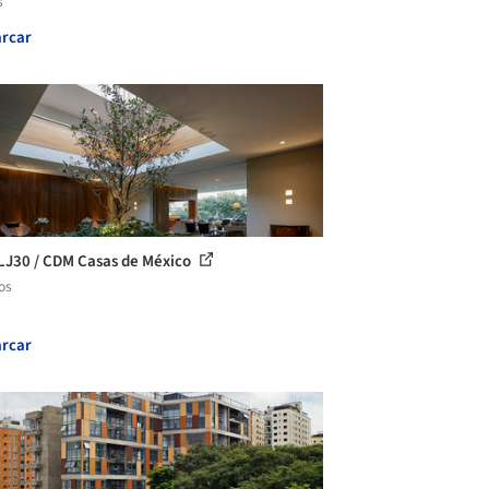
s
rcar
LJ30 / CDM Casas de México
os
rcar