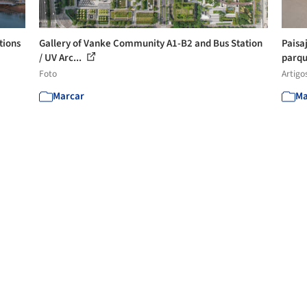
tions
Gallery of Vanke Community A1-B2 and Bus Station
Paisa
/ UV Arc...
parqu
Foto
Artigo
Marcar
Ma