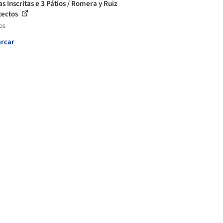
s Inscritas e 3 Pátios / Romera y Ruiz
tectos
os
rcar