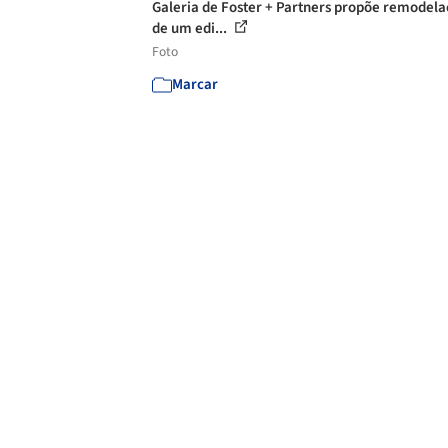
Galeria de Foster + Partners propõe remodel
de um edi...
Foto
Marcar