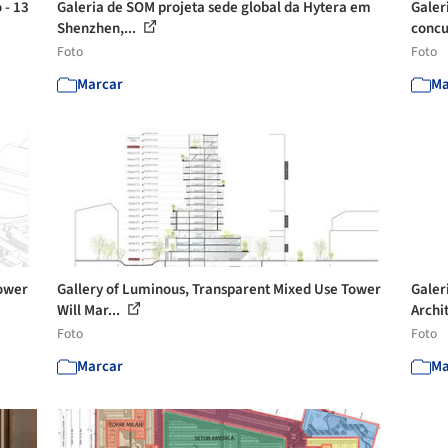
 - 13
Galeria de SOM projeta sede global da Hytera em
Galer
Shenzhen,...
concu
Foto
Foto
Marcar
Ma
Tower
Gallery of Luminous, Transparent Mixed Use Tower
Galer
Will Mar...
Archit
Foto
Foto
Marcar
Ma