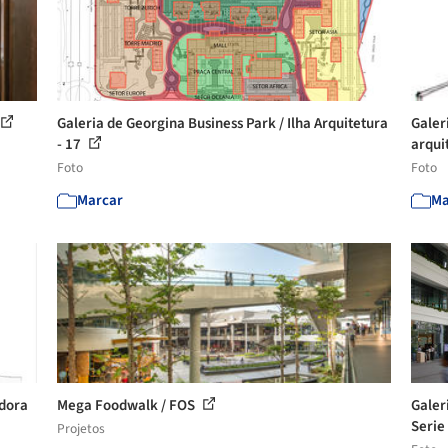
Galeria de Georgina Business Park / Ilha Arquitetura
Galer
- 17
arqui
Foto
Foto
Marcar
Ma
dora
Mega Foodwalk / FOS
Galer
Serie 
Projetos