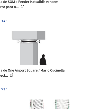
ia de SOM e Fender Katsalidis vencem
rso para n...
rcar
ia de One Airport Square / Mario Cucinella
ect...
rcar