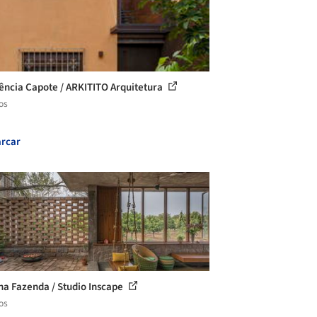
ência Capote / ARKITITO Arquitetura
os
rcar
na Fazenda / Studio Inscape
os