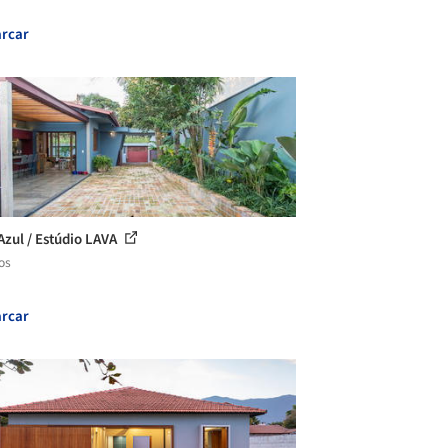
rcar
Azul / Estúdio LAVA
os
rcar