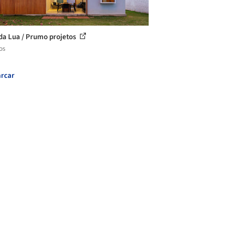
da Lua / Prumo projetos
os
rcar