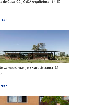
ia de Casa ICC / CoDA Arquitetura - 14
rcar
de Campo ÜNUN / RBK arquitectura
os
rcar