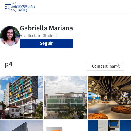
Iniciar sessão
Seguir
p4
Compartilhar