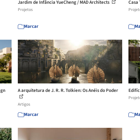
Jardim de Infância YueCheng / MAD Architects
Casa 
Projetos
Projet
Marcar
Ma
ign
A arquitetura de J. R. R. Tolkien: Os Anéis do Poder
Edifí
Projet
Artigos
Marcar
Ma