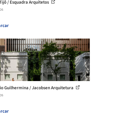
Tijô / Esquadra Arquitetos
os
rcar
cio Guilhermina / Jacobsen Arquitetura
os
rcar