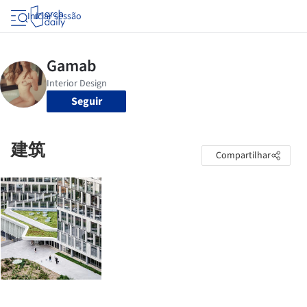
Iniciar sessão
Seguir
建筑
Compartilhar