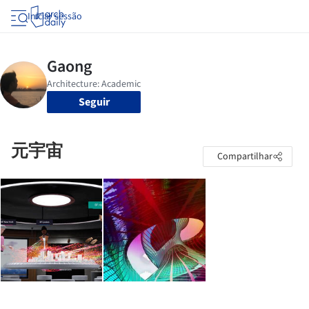
Iniciar sessão
Seguir
元宇宙
Compartilhar